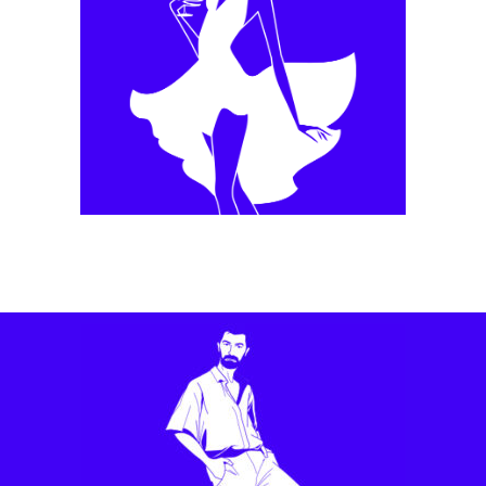
Motion Design
Möet Hennessy