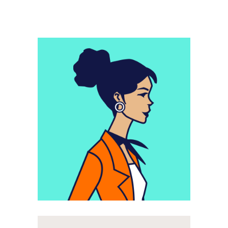
Motion Design
RATP-Auber