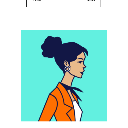
Motion Design
RATP-Auber