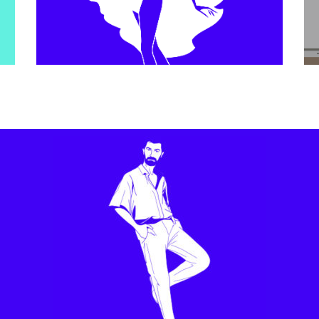
Motion Design
Möet Hennessy