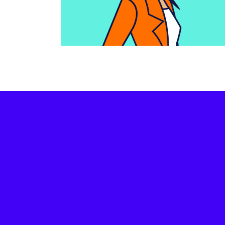
Motion Design
RATP-Auber